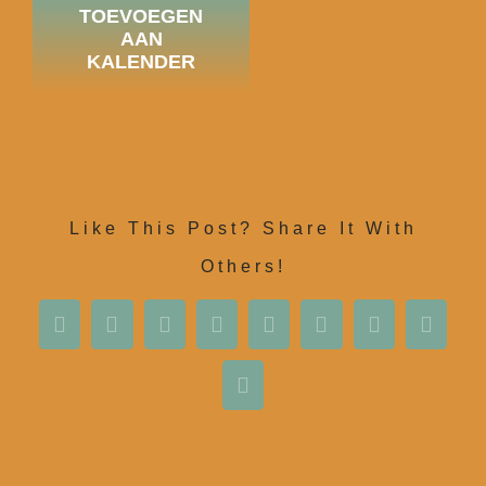
TOEVOEGEN
AAN
KALENDER
Agenda
Contact
Like This Post? Share It With
Others!
Facebook
X
Reddit
LinkedIn
WhatsApp
Tumblr
Pinterest
Vk
E-
mail