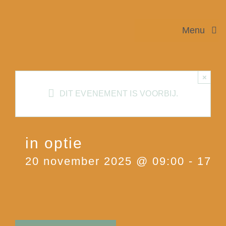
Ga
Menu
naar
inhoud
Home
×
Meet
DIT EVENEMENT IS VOORBIJ.
Work
in optie
Train
20 november 2025 @ 09:00
-
17:0
Present
Info